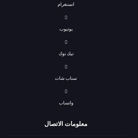
انستغرام
يوتيوب
تيك توك
سناب شات
واتساب
معلومات الاتصال