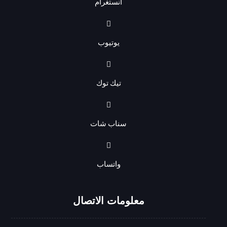
انستغرام
يوتيوب
تيك توك
سناب شات
واتساب
معلومات الاتصال