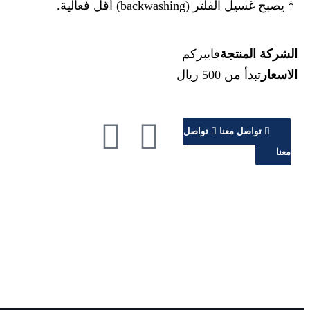
* يصبح غسيل الفلتر (backwashing) أقل فعالية.
الشركة المنتجة
فايبركم
الاسعار
تبدأ من 500 ريال
تواصل معنا
تواصل
معنا