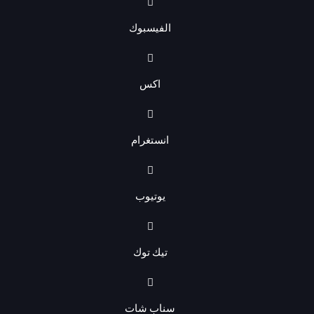
الفيسبوك
اكس
انستغرام
يوتيوب
تيك توك
سناب شات