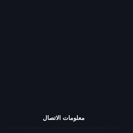
انستغرام
يوتيوب
تيك توك
سناب شات
واتساب
معلومات الاتصال