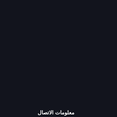
انستغرام
يوتيوب
تيك توك
سناب شات
واتساب
معلومات الاتصال