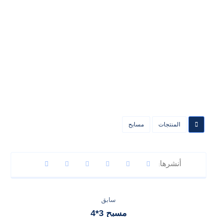
المنتجات
مسابح
سابق
مسبح 3*4