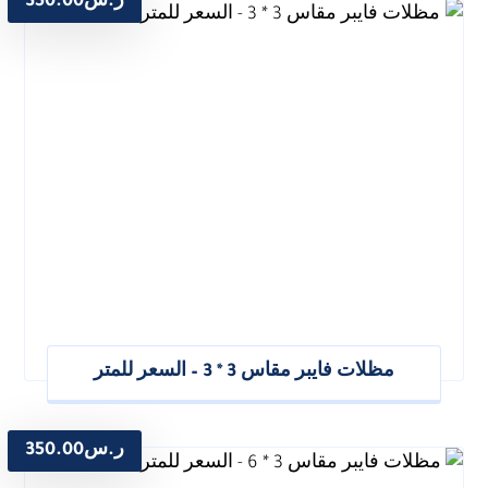
ر.س
350.00
مظلات فايبر مقاس 3 * 3 – السعر للمتر
ر.س
350.00