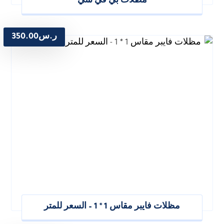
مظلات بي في سي
ر.س
350.00
مظلات فايبر مقاس 1 * 1 – السعر للمتر