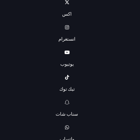
اكس
انستغرام
يوتيوب
تيك توك
سناب شات
واتساب