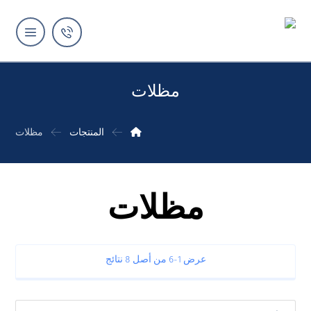
مظلات
المنتجات
مظلات
مظلات
عرض 1–6 من أصل 8 نتائج