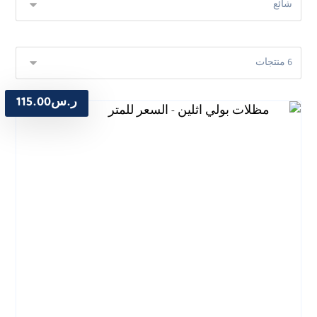
ر.س
115.00