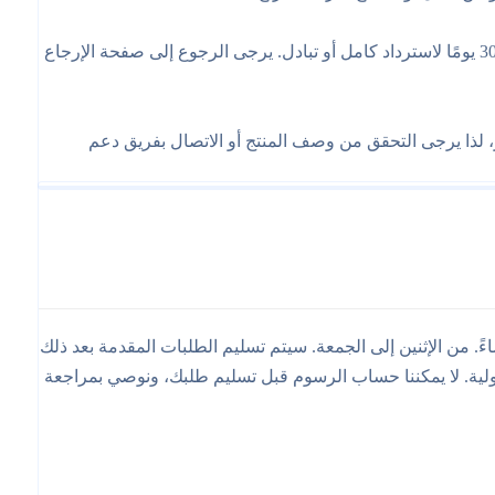
نحن نقدم سياسة إرجاع خالية من المتاعب. إذا لم تكن راضيًا عن عمليتك الشرائية لأي سبب من الأسباب، يمكنك إرجاعها في غضون 30 يومًا لاسترداد كامل أو تبادل. يرجى الرجوع إلى صفحة الإرجاع
لذا يرجى التحقق من وصف المنتج أو الاتصال بفريق دعم
الشحن المقدرة بالإضافة إلى أوقات التنفيذ، نحن نقدم التسليم في يوم العمل التالي للطلبات المقدمة قبل الساعة ۶:۳۰ مساءً. من الإثنين إلى الجمعة. سيتم تسليم الطلبات المقدمة بعد ذلك
لية. لا يمكننا حساب الرسوم قبل تسليم طلبك، ونوصي بمراجعة