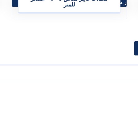
ر.س
350.00
للمتر