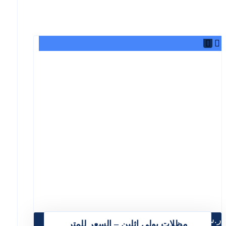
ر.س
115.00
مظلات بولي اثلين – السعر للمتر